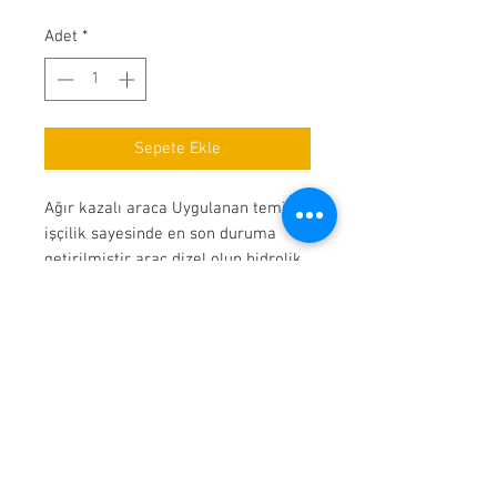
Adet
*
Sepete Ekle
Ağır kazalı araca Uygulanan temiz
işçilik sayesinde en son duruma
getirilmiştir araç dizel olup hidrolik
direksiyon klima bulunmaktadır.
İletişim
Erenler mh. , 1059 Sk. , No. 23 , Erenler ,
Sakarya
Tel:
0532 056 86 49
Tel:
0532 476 12 30