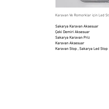
Karavan Ve Romorklar için Led Sto
Sakarya Karavan Aksesuar
Çeki Demiri Aksesuar
Sakarya Karavan Priz
Karavan Aksesuar
Karavan Stop , Sakarya Led Stop
İletişim
Erenler mh. , 1059 Sk. , No. 23 , Eren
Tel: 0532 056 86 49 Tel: 0532 476 
info@semsiusta.com