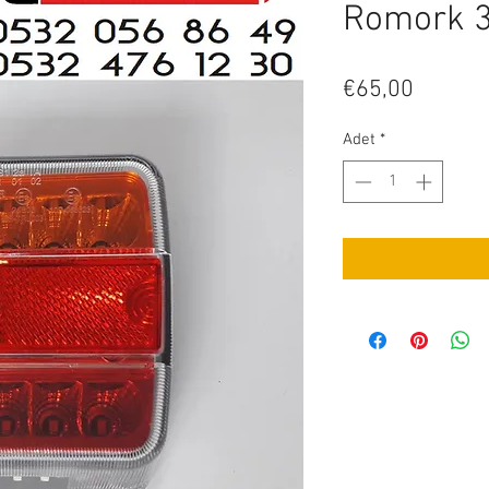
Romork 3
Fiyat
€65,00
Adet
*