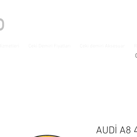
Hizmetleri
Çeki Demiri Fiyatları
Çeki demiri Aksesuar
R
AUDİ A8 