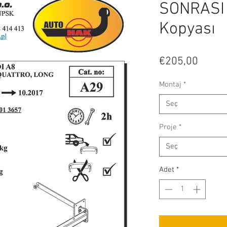
SONRASI 
Kopyası
Fiyat
€205,00
Montaj
*
Seç
Proje
*
Seç
Adet
*