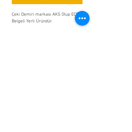
Çeki Demiri markası AKS Olup ECE
Belgeli Yerli Üründür.
İletişim
Erenler mh. , 1059 Sk. , No. 23 , Erenler ,
Sakarya
Tel:
0532 056 86 49
Tel:
0532 476 12 30
info@semsiusta.com
Kabul Edilen Kartlar