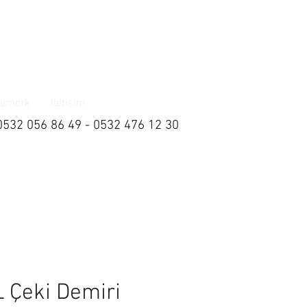
omork
İletişim
0532 056 86 49 - 0532 476 12 30
L Çeki Demiri