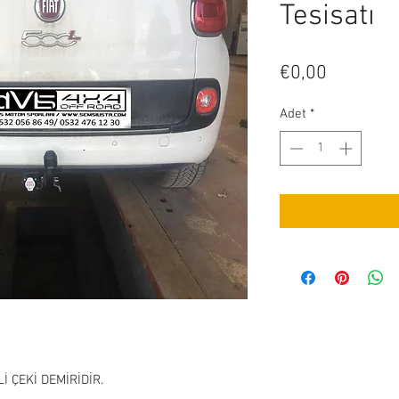
Tesisatı
Fiyat
€0,00
Adet
*
 ÇEKİ DEMİRİDİR.